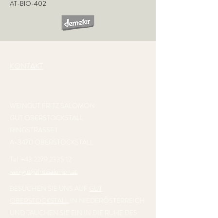
AT-BIO-402
KONTAKT
WEINGUT FRITZ SALOMON
GUT OBERSTOCKSTALL
RINGSTRASSE 1
A-3470 OBERSTOCKSTALL
Tel
+43 2279 2335 12
weingut@fritzsalomon.at
BESUCHEN SIE UNS AUF
GUT
OBERSTOCKSTALL
IN NIEDERÖSTERREICH
UND TAUCHEN SIE EIN IN DIE RUHE DES