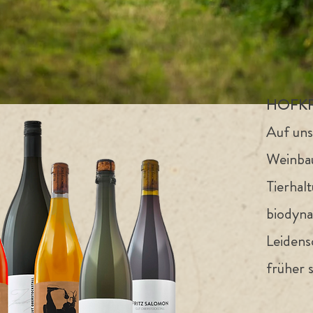
HOFKR
Auf uns
Weinbau
Tierhal
biodyna
Leidensc
früher s