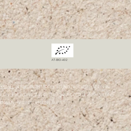
AT-BIO-402
KSTALL
IN NIEDERÖSTERREICH UND TAUCHEN SIE EIN IN
IE UNSERE WEINE, DAS RESTAURANT ODER LERNEN SIE UNS
ENNEN . WIR FREUEN UNS AUF SIE.