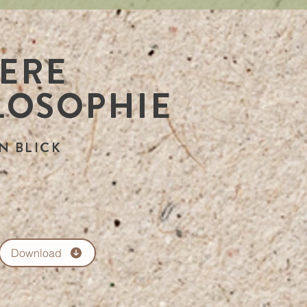
ERE
LOSOPHIE
N BLICK
Download