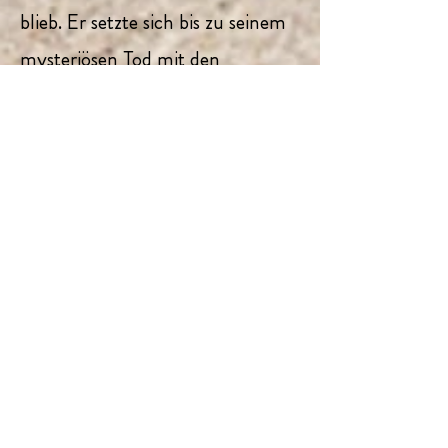
blieb. Er setzte sich bis zu seinem
mysteriösen Tod mit den
Praktiken der Alchemie
auseinander. Ebenso sein
Nachfolger und Bruder Urban,
sowie die späteren Pfarrherren aus
dem Geschlecht der Fugger.
Verwunderlich auch, dass keine
Hinweise in historischen Quellen
zu finden sind, trotz Größe und
Bedeutung des Labors. Nach den
datierten Funden nämlich kann