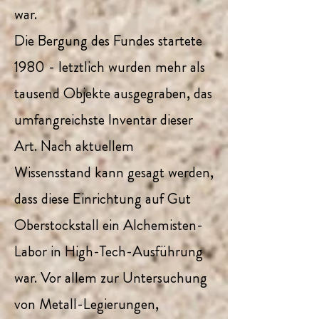
war.
Die Bergung des Fundes startete
1980 - letztlich wurden mehr als
tausend Objekte ausgegraben, das
umfangreichste Inventar dieser
Art. Nach aktuellem
Wissensstand kann gesagt werden,
dass diese Einrichtung auf Gut
Oberstockstall ein Alchemisten-
Labor in High-Tech-Ausführung
war. Vor allem zur Untersuchung
von Metall-Legierungen,