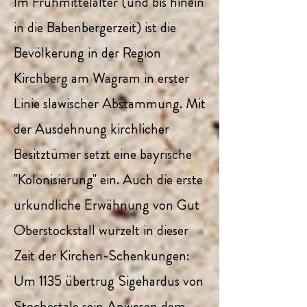
Im Frühmittelalter (und bis hinein
in die Babenbergerzeit) ist die
Bevölkerung in der Region
Kirchberg am Wagram in erster
Linie slawischer Abstammung. Mit
der Ausdehnung kirchlicher
Besitztümer setzt eine bayrische
"Kolonisierung" ein. Auch die erste
urkundliche Erwähnung von Gut
Oberstockstall wurzelt in dieser
Zeit der Kirchen-Schenkungen:
Um 1135 übertrug Sigehardus von
Stochestale sein Anwesen dem