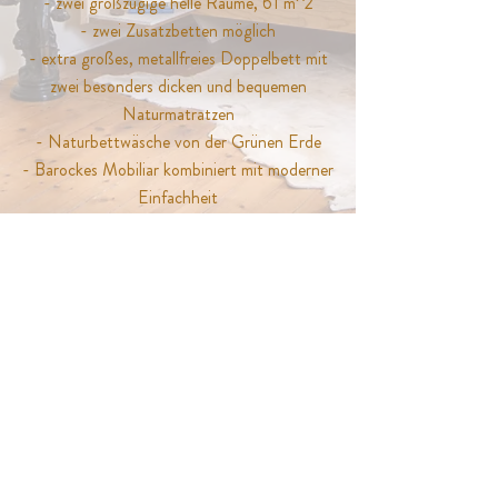
- zwei großzügige helle Räume, 61 m^2
- zwei Zusatzbetten möglich
- extra großes, metallfreies Doppelbett mit
zwei besonders dicken und bequemen
Naturmatratzen
- Naturbettwäsche von der Grünen Erde
- Barockes Mobiliar kombiniert mit moderner
Einfachheit
- TV
- großes Bad mit Regendusche
- separate Toilette, Bidet
- Naturkosmetikartikel, Fön