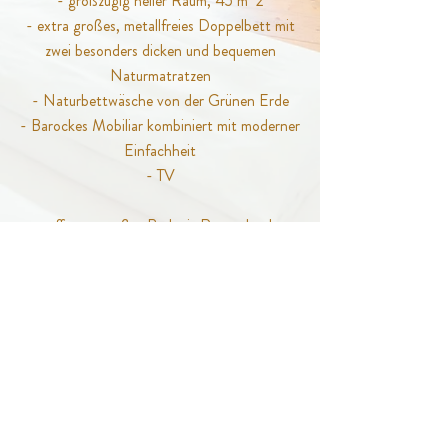
- großzügig heller Raum, 45 m^2
- extra großes, metallfreies Doppelbett mit
zwei besonders dicken und bequemen
Naturmatratzen
- Naturbettwäsche von der Grünen Erde
- Barockes Mobiliar kombiniert mit moderner
Einfachheit
- TV
- offenes, großes Bad mit Regendusche
- separate Toilette, Bidet
- Naturkosmetikartikel, Fön