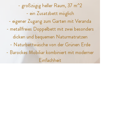
- großzügig heller Raum, 37 m^2
- ein Zusatzbett möglich
- eigener Zugang zum Garten mit Veranda
- metallfreies Doppelbett mit zwei besonders
dicken und bequemen Naturmatratzen
- Naturbettwäsche von der Grünen Erde
- Barockes Mobiliar kombiniert mit moderner
Einfachheit
-TV
- Bad mit großzügiger Dusche
zwei Waschbecken und separater Toilette
- Naturkosmetik, Fön