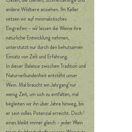
Oasen, die Bienen, Schmetterlinge und
andere Wildtiere anziehen. Im Keller
setzen wir auf minimalistisches
Eingreifen – wir lassen die Weine ihre
natürliche Entwicklung nehmen,
unterstützt nur durch den behutsamen
Einsatz von Zeit und Erfahrung.
In dieser Balance zwischen Tradition und
Naturverbundenheit entsteht unser
Wein. Mal braucht ein Jahrgang nur
wenig Zeit, um sich zu entfalten, mal
begleiten wir ihn über Jahre hinweg, bis
er sein volles Potenzial erreicht. Doch
eines bleibt immer gleich – jeder Wein