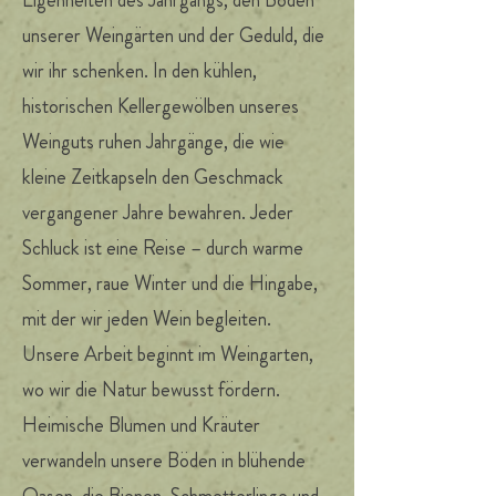
Eigenheiten des Jahrgangs, den Böden
unserer Weingärten und der Geduld, die
wir ihr schenken. In den kühlen,
historischen Kellergewölben unseres
Weinguts ruhen Jahrgänge, die wie
kleine Zeitkapseln den Geschmack
vergangener Jahre bewahren. Jeder
Schluck ist eine Reise – durch warme
Sommer, raue Winter und die Hingabe,
mit der wir jeden Wein begleiten.
Unsere Arbeit beginnt im Weingarten,
wo wir die Natur bewusst fördern.
Heimische Blumen und Kräuter
verwandeln unsere Böden in blühende