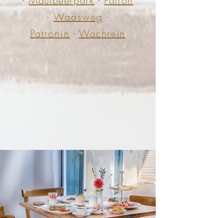
-
Maulbeerpark
-
Patron
-
Waasweg
-
Patronin
-
Wachrein