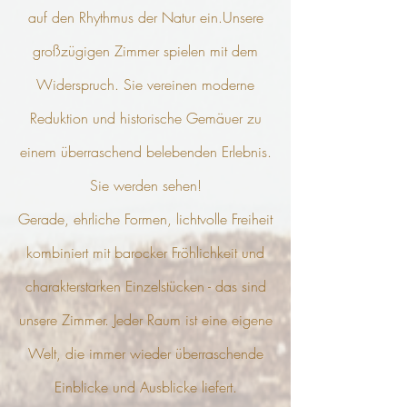
auf den
Rhythmus
der Natur ein.Unsere
großzügigen Zimmer spielen mit dem
Widerspruch. Sie vereinen moderne
Reduktion und historische Gemäuer zu
einem
überraschend belebenden Erlebnis.
Sie werden sehen!
Gerade, ehrliche Formen, lichtvolle Freiheit
kombiniert mit barocker Fröhlichkeit und
charakterstarken Einzelstücken - das sind
unsere Zimmer. Jeder Raum ist eine eigene
Welt, die immer wieder überraschende
Einblicke und Ausblicke liefert.